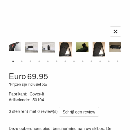
Euro
69.95
*Prijzen zijn inclusief btw
Fabrikant
:
Cover-It
Artikelcode
:
50104
8717809501042
0 ster(ren) met 0 review(s)
Schrijf een review
Deze opberghoes biedt bescherming aan uw skibox. De