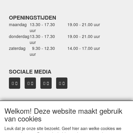
OPENINGSTIJDEN
maandag
13.30 - 17.30
19.00 - 21.00 uur
uur
donderdag
13.30 - 17.30
19.00 - 21.00 uur
uur
zaterdag
0
9.30 - 12.30
14.00 - 17.00 uur
uur
SOCIALE MEDIA
Welkom! Deze website maakt gebruik
OVER HBDAKDRAGERS.NL
van cookies
Dakkoffer verhuur Hardinxveld-Giessendam
Thule dakkoffer specialist in Hardinxveld-Giessendam
Leuk dat je onze site bezoekt. Geef hier aan welke cookies we
Verkoop dakkoffers en skiboxen