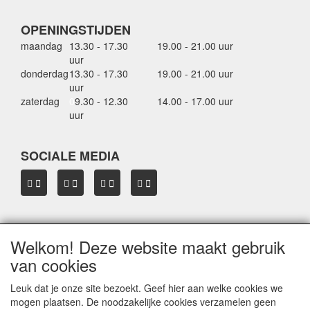
OPENINGSTIJDEN
maandag
13.30 - 17.30
19.00 - 21.00 uur
uur
donderdag
13.30 - 17.30
19.00 - 21.00 uur
uur
zaterdag
0
9.30 - 12.30
14.00 - 17.00 uur
uur
SOCIALE MEDIA
Welkom! Deze website maakt gebruik
OVER HBDAKDRAGERS.NL
van cookies
Dakkoffer verhuur Hardinxveld-Giessendam
Thule dakkoffer specialist in Hardinxveld-Giessendam
Leuk dat je onze site bezoekt. Geef hier aan welke cookies we
Verkoop dakkoffers en skiboxen
mogen plaatsen. De noodzakelijke cookies verzamelen geen
Onze merken