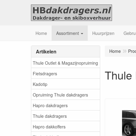
Home
Assortiment
Huurprijzen
Gebrui
Artikelen
Home
Pro
Thule Outlet & Magazijnopruiming
Thule
Fietsdragers
Kadotip
Opruiming Thule dakdragers
Hapro dakdragers
Thule dakdragers
Hapro dakkoffers