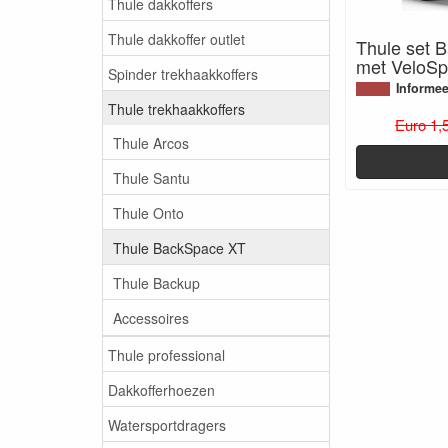
Thule dakkoffers
Thule dakkoffer outlet
Thule set 
met VeloSp
Spinder trekhaakkoffers
Informee
Thule trekhaakkoffers
Euro 1,
Thule Arcos
Thule Santu
Thule Onto
Thule BackSpace XT
Thule Backup
Accessoires
Thule professional
Dakkofferhoezen
Watersportdragers