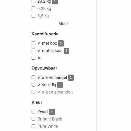
29,2 kg
1
0,28 kg
0,6 kg
Meer
Kantelfunctie
✔ met box
2
✔ met fietsen
2
✖
Opvouwbaar
✔ alleen beugel
2
✔ volledig
1
✔ alleen zijwanden
Kleur
Zwart
1
Brilliant Black
Pure White