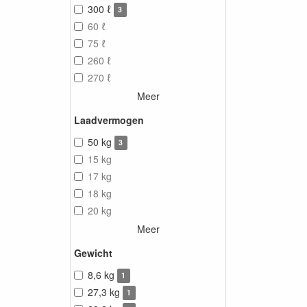
300 ℓ
3
60 ℓ
75 ℓ
260 ℓ
270 ℓ
Meer
Laadvermogen
50 kg
3
15 kg
17 kg
18 kg
20 kg
Meer
Gewicht
8,6 kg
1
27,3 kg
1