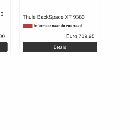
83
Thule BackSpace XT 9383
9
Informeer naar de voorraad
00
Euro 709.95
Details