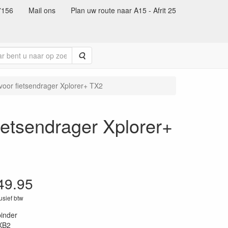
7156
Mail ons
Plan uw route naar A15 - Afrit 25
Zoeken
 voor fietsendrager Xplorer+ TX2
ietsendrager Xplorer+
49.95
lusief btw
inder
XB2