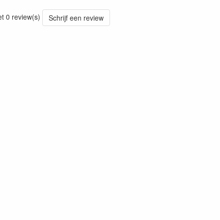
16
et 0 review(s)
Schrijf een review