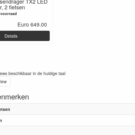
etsendrager TX2 LED
 2 fietsen
 voorraad
Euro 649.00
Details
iews beschikbaar in de huidige taal
view
enmerken
ietsen
n