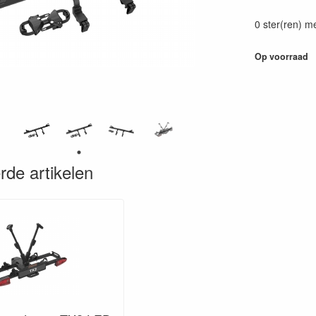
87178094001
0 ster(ren) m
Op voorraad
rde artikelen