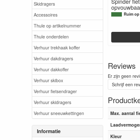
Spinder fi
Skidragers
opvouwbaar,
Ruim op
Accessoires
Thule op artikelnummer
Thule onderdelen
Verhuur trekhaak koffer
Verhuur dakdragers
Reviews
Verhuur dakkoffer
Er zijn geen rev
Verhuur skibox
Schrijf een re
Verhuur fietsendrager
Productk
Verhuur skidragers
Verhuur sneeuwkettingen
Max. aantal f
Laadvermoge
Informatie
Kleur