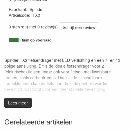
Fabrikant
:
Spinder
Artikelcode
:
TX2
8717809300058
0 ster(ren) met 0 review(s)
Schrijf een review
Ruim op voorraad
Spinder TX2 fietsendrager met LED-verlichting en een 7- en 13-
polige aansluiting. Dit is de ideale fietsendrager voor 2
(elektrische) fietsen, maar ook voor fietsen met kwetsbare
frames, zoals carbonframes. Dankzij de uitschuifbare
frameklemmen kan de fiets aan de zadelpenbuis worden
bevestigd, wat zorgt voor een zeer stabiele bevestiging.
De uitschuifbare armklemmen kunnen plat gelegd, wat het
Lees meer
eenvoudig maakt om een fiets op de drager te plaatsen. Deze
fietsendrager kan met een uitbreidingsset geschikt worden
gemaakt voor 3 fietsen. Ook is er een oprijgoot beschikbaar,
Gerelateerde artikelen
zodat fietsen zonder tillen op de drager kunnen worden geplaatst.