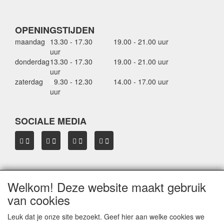
OPENINGSTIJDEN
maandag
13.30 - 17.30
19.00 - 21.00 uur
uur
donderdag
13.30 - 17.30
19.00 - 21.00 uur
uur
zaterdag
0
9.30 - 12.30
14.00 - 17.00 uur
uur
SOCIALE MEDIA
Welkom! Deze website maakt gebruik
OVER HBDAKDRAGERS.NL
van cookies
Dakkoffer verhuur Hardinxveld-Giessendam
Thule dakkoffer specialist in Hardinxveld-Giessendam
Leuk dat je onze site bezoekt. Geef hier aan welke cookies we
Verkoop dakkoffers en skiboxen