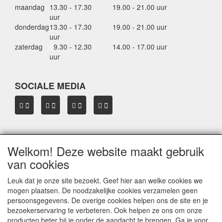
maandag
13.30 - 17.30
19.00 - 21.00 uur
uur
donderdag
13.30 - 17.30
19.00 - 21.00 uur
uur
zaterdag
0
9.30 - 12.30
14.00 - 17.00 uur
uur
SOCIALE MEDIA
Welkom! Deze website maakt gebruik
OVER HBDAKDRAGERS.NL
van cookies
Dakkoffer verhuur Hardinxveld-Giessendam
Thule dakkoffer specialist in Hardinxveld-Giessendam
Leuk dat je onze site bezoekt. Geef hier aan welke cookies we
Verkoop dakkoffers en skiboxen
mogen plaatsen. De noodzakelijke cookies verzamelen geen
Onze merken
persoonsgegevens. De overige cookies helpen ons de site en je
Herroepingslink aanvragen
bezoekerservaring te verbeteren. Ook helpen ze ons om onze
producten beter bij je onder de aandacht te brengen. Ga je voor