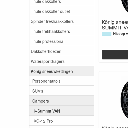
Thule dakkoffers
Thule dakkoffer outlet
König snee
Spinder trekhaakkoffers
SUMMIT V
Thule trekhaakkoffers
Niet op 
Thule professional
Dakkofferhoezen
Watersportdragers
König sneeuwkettingen
Personenauto's
SUV's
Campers
K-Summit VAN
XG-12 Pro
König snee