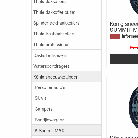
Thule dakkoffers
Thule dakkoffer outlet
König snee
Spinder trekhaakkoffers
SUMMIT M
Thule trekhaakkoffers
Informee
Thule professional
Eur
Dakkofferhoezen
Watersportdragers
König sneeuwkettingen
Personenauto's
SUV's
Campers
Bedrijfswagens
K-Summit MAX
König snee