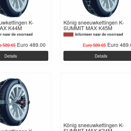
uwkettingen K-
König sneeuwkettingen K-
AX K44M
SUMMIT MAX K45M
r naar de voorraad
Informeer naar de voorraad
Euro 489.00
Euro 489.
o 589.65
Euro 589.65
Details
Details
König sneeuwkettingen K-
SUMMIT MAX K34M
uwkettingen K-