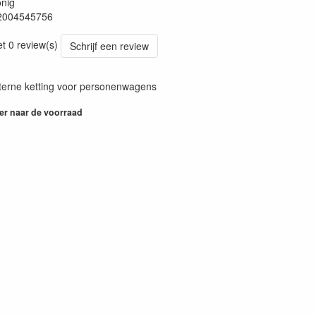
nig
2004545756
37
et 0 review(s)
Schrijf een review
terne ketting voor personenwagens
er naar de voorraad