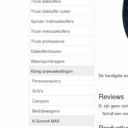
Thule dakkoffers
Thule dakkoffer outlet
Spinder trekhaakkoffers
Thule trekhaakkoffers
Thule professional
Dakkofferhoezen
Watersportdragers
König sneeuwkettingen
De handigste ex
Personenauto's
SUV's
Reviews
Campers
Er zijn geen rev
Bedrijfswagens
Schrijf een re
K-Summit MAX
Productk