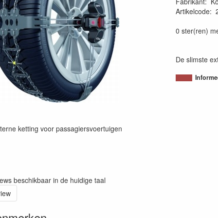
Fabrikant
:
Kö
Artikelcode
:
80054380147
0 ster(ren) m
De slimste ex
Informe
terne ketting voor passagiersvoertuigen
iews beschikbaar in de huidige taal
view
enmerken