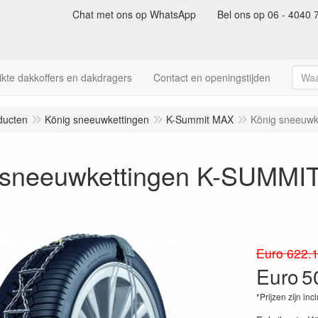
Chat met ons op WhatsApp
Bel ons op 06 - 4040 
kte dakkoffers en dakdragers
Contact en openingstijden
ducten
König sneeuwkettingen
K-Summit MAX
König sneeuw
 sneeuwkettingen K-SUMM
Euro 622.
Euro
5
*Prijzen zijn inc