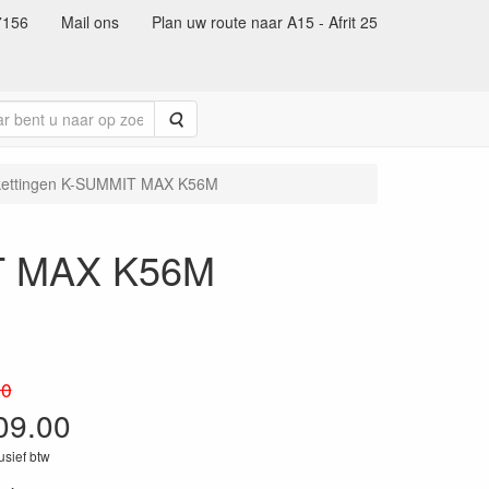
7156
Mail ons
Plan uw route naar A15 - Afrit 25
Zoeken
kettingen K-SUMMIT MAX K56M
IT MAX K56M
10
09.00
lusief btw