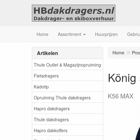
Home
Assortiment
Huurprijzen
Gebrui
Artikelen
Home
Pro
Thule Outlet & Magazijnopruiming
König
Fietsdragers
Kadotip
K56 MAX
Opruiming Thule dakdragers
Hapro dakdragers
Thule dakdragers
Hapro dakkoffers