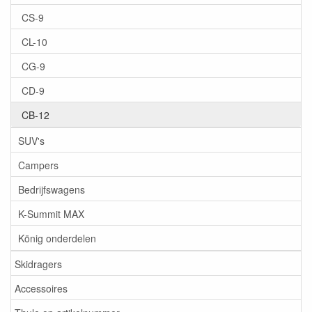
CS-9
CL-10
CG-9
CD-9
CB-12
SUV's
Campers
Bedrijfswagens
K-Summit MAX
König onderdelen
Skidragers
Accessoires