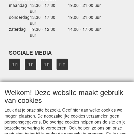
maandag
13.30 - 17.30
19.00 - 21.00 uur
uur
donderdag
13.30 - 17.30
19.00 - 21.00 uur
uur
zaterdag
0
9.30 - 12.30
14.00 - 17.00 uur
uur
SOCIALE MEDIA
Welkom! Deze website maakt gebruik
OVER HBDAKDRAGERS.NL
van cookies
Dakkoffer verhuur Hardinxveld-Giessendam
Thule dakkoffer specialist in Hardinxveld-Giessendam
Leuk dat je onze site bezoekt. Geef hier aan welke cookies we
Verkoop dakkoffers en skiboxen
mogen plaatsen. De noodzakelijke cookies verzamelen geen
Onze merken
persoonsgegevens. De overige cookies helpen ons de site en je
Herroepingslink aanvragen
bezoekerservaring te verbeteren. Ook helpen ze ons om onze
producten beter bij je onder de aandacht te brengen. Ga je voor