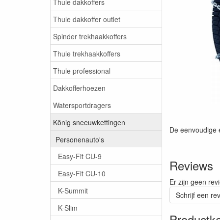
Thule dakkoffers
Thule dakkoffer outlet
Spinder trekhaakkoffers
Thule trekhaakkoffers
Thule professional
Dakkofferhoezen
Watersportdragers
König sneeuwkettingen
De eenvoudige e
Personenauto's
Easy-Fit CU-9
Reviews
Easy-Fit CU-10
Er zijn geen rev
K-Summit
Schrijf een re
K-Slim
Productk