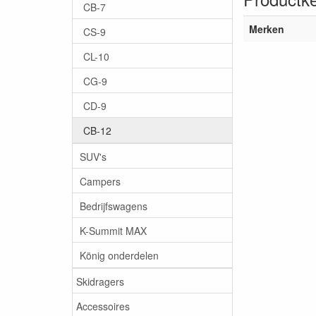
CB-7
Merken
CS-9
CL-10
CG-9
CD-9
CB-12
SUV's
Campers
Bedrijfswagens
K-Summit MAX
König onderdelen
Skidragers
Accessoires