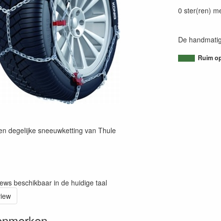
80054380110
0 ster(ren) m
De handmatig
Ruim op
n degelijke sneeuwketting van Thule
iews beschikbaar in de huidige taal
view
enmerken