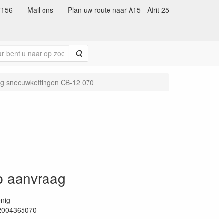
7156
Mail ons
Plan uw route naar A15 - Afrit 25
Zoeken
ig sneeuwkettingen CB-12 070
0
op aanvraag
nig
2004365070