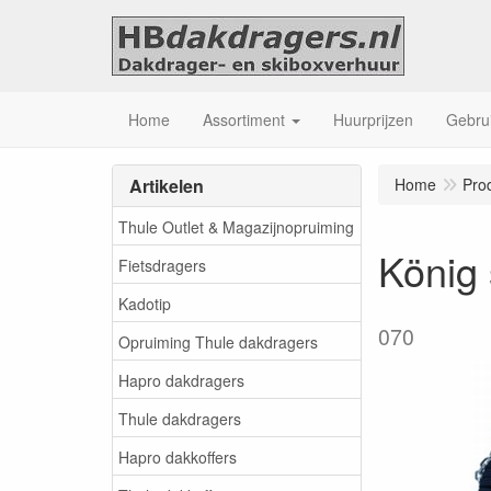
Home
Assortiment
Huurprijzen
Gebrui
Artikelen
Home
Pro
Thule Outlet & Magazijnopruiming
König
Fietsdragers
Kadotip
070
Opruiming Thule dakdragers
Hapro dakdragers
Thule dakdragers
Hapro dakkoffers