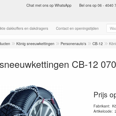
Chat met ons op WhatsApp
Bel ons op 06 - 4040 
kte dakkoffers en dakdragers
Contact en openingstijden
ducten
König sneeuwkettingen
Personenauto's
CB-12
Kön
 sneeuwkettingen CB-12 07
Prijs 
Fabrikant
:
Kö
Artikelcode
: