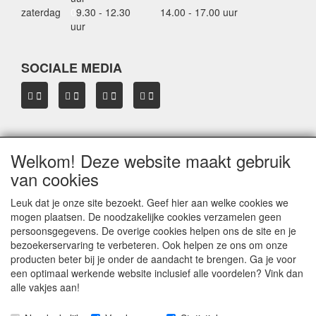
zaterdag
0
9.30 - 12.30
14.00 - 17.00 uur
uur
SOCIALE MEDIA
Welkom! Deze website maakt gebruik
OVER HBDAKDRAGERS.NL
van cookies
Dakkoffer verhuur Hardinxveld-Giessendam
Thule dakkoffer specialist in Hardinxveld-Giessendam
Leuk dat je onze site bezoekt. Geef hier aan welke cookies we
Verkoop dakkoffers en skiboxen
mogen plaatsen. De noodzakelijke cookies verzamelen geen
Onze merken
persoonsgegevens. De overige cookies helpen ons de site en je
Herroepingslink aanvragen
bezoekerservaring te verbeteren. Ook helpen ze ons om onze
producten beter bij je onder de aandacht te brengen. Ga je voor
een optimaal werkende website inclusief alle voordelen? Vink dan
Privacyverklaring
alle vakjes aan!
© 2005 - 2026 HB
dakdragers.nl
- Hardinxveld-Giessendam