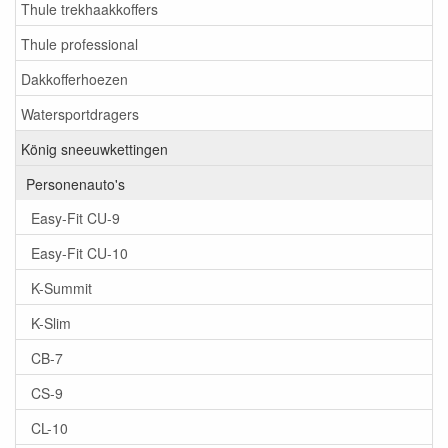
Thule trekhaakkoffers
Thule professional
Dakkofferhoezen
Watersportdragers
König sneeuwkettingen
Personenauto's
Easy-Fit CU-9
Easy-Fit CU-10
K-Summit
K-Slim
CB-7
CS-9
CL-10