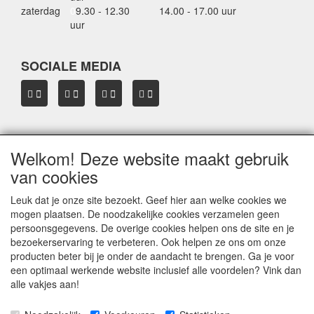
zaterdag
0
9.30 - 12.30
14.00 - 17.00 uur
uur
SOCIALE MEDIA
Welkom! Deze website maakt gebruik
OVER HBDAKDRAGERS.NL
van cookies
Dakkoffer verhuur Hardinxveld-Giessendam
Thule dakkoffer specialist in Hardinxveld-Giessendam
Leuk dat je onze site bezoekt. Geef hier aan welke cookies we
Verkoop dakkoffers en skiboxen
mogen plaatsen. De noodzakelijke cookies verzamelen geen
Onze merken
persoonsgegevens. De overige cookies helpen ons de site en je
Herroepingslink aanvragen
bezoekerservaring te verbeteren. Ook helpen ze ons om onze
producten beter bij je onder de aandacht te brengen. Ga je voor
een optimaal werkende website inclusief alle voordelen? Vink dan
Privacyverklaring
alle vakjes aan!
© 2005 - 2026 HB
dakdragers.nl
- Hardinxveld-Giessendam