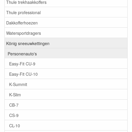
Thule trekhaakkoffers
Thule professional
Dakkofferhoezen
Watersportdragers
König sneeuwkettingen
Personenauto's
Easy-Fit CU-9
Easy-Fit CU-10
K-Summit
K-Slim
CB-7
CS-9
CL-10