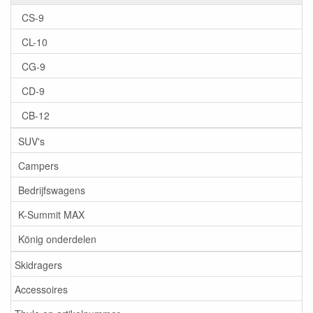
CS-9
CL-10
CG-9
CD-9
CB-12
SUV's
Campers
Bedrijfswagens
K-Summit MAX
König onderdelen
Skidragers
Accessoires