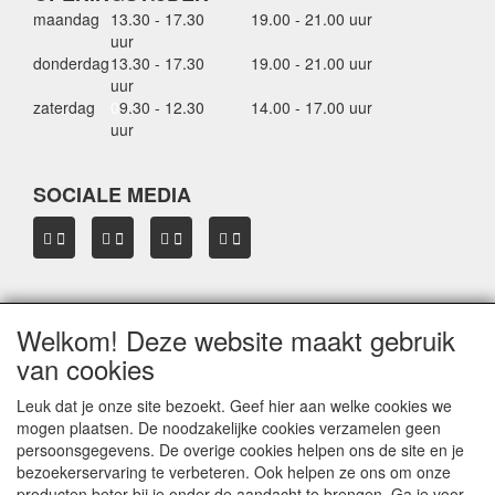
maandag
13.30 - 17.30
19.00 - 21.00 uur
uur
donderdag
13.30 - 17.30
19.00 - 21.00 uur
uur
zaterdag
0
9.30 - 12.30
14.00 - 17.00 uur
uur
SOCIALE MEDIA
Welkom! Deze website maakt gebruik
OVER HBDAKDRAGERS.NL
van cookies
Dakkoffer verhuur Hardinxveld-Giessendam
Thule dakkoffer specialist in Hardinxveld-Giessendam
Leuk dat je onze site bezoekt. Geef hier aan welke cookies we
Verkoop dakkoffers en skiboxen
mogen plaatsen. De noodzakelijke cookies verzamelen geen
Onze merken
persoonsgegevens. De overige cookies helpen ons de site en je
Herroepingslink aanvragen
bezoekerservaring te verbeteren. Ook helpen ze ons om onze
producten beter bij je onder de aandacht te brengen. Ga je voor