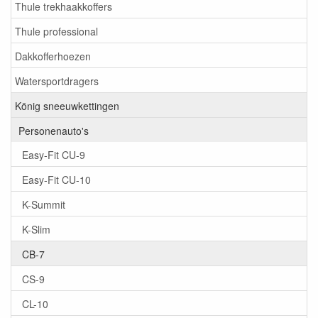
Thule trekhaakkoffers
Thule professional
Dakkofferhoezen
Watersportdragers
König sneeuwkettingen
Personenauto's
Easy-Fit CU-9
Easy-Fit CU-10
K-Summit
K-Slim
CB-7
CS-9
CL-10