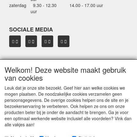
zaterdag
0
9.30 - 12.30
14.00 - 17.00 uur
uur
SOCIALE MEDIA
Welkom! Deze website maakt gebruik
OVER HBDAKDRAGERS.NL
van cookies
Dakkoffer verhuur Hardinxveld-Giessendam
Thule dakkoffer specialist in Hardinxveld-Giessendam
Leuk dat je onze site bezoekt. Geef hier aan welke cookies we
Verkoop dakkoffers en skiboxen
mogen plaatsen. De noodzakelijke cookies verzamelen geen
Onze merken
persoonsgegevens. De overige cookies helpen ons de site en je
Herroepingslink aanvragen
bezoekerservaring te verbeteren. Ook helpen ze ons om onze
producten beter bij je onder de aandacht te brengen. Ga je voor
een optimaal werkende website inclusief alle voordelen? Vink dan
Privacyverklaring
alle vakjes aan!
© 2005 - 2026 HB
dakdragers.nl
- Hardinxveld-Giessendam