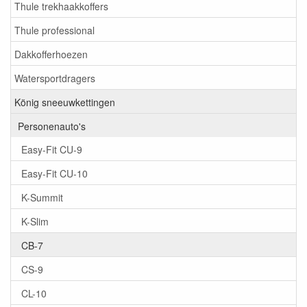
Thule trekhaakkoffers
Thule professional
Dakkofferhoezen
Watersportdragers
König sneeuwkettingen
Personenauto's
Easy-Fit CU-9
Easy-Fit CU-10
K-Summit
K-Slim
CB-7
CS-9
CL-10