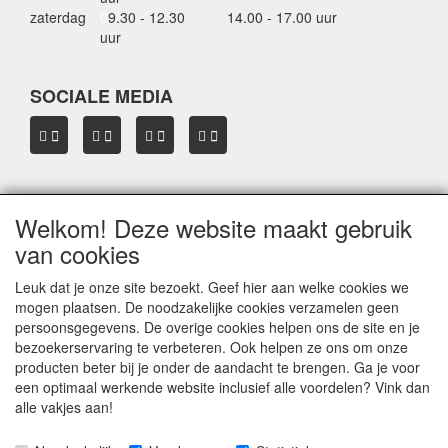
zaterdag
0
9.30 - 12.30
14.00 - 17.00 uur
uur
SOCIALE MEDIA
Welkom! Deze website maakt gebruik
OVER HBDAKDRAGERS.NL
van cookies
Dakkoffer verhuur Hardinxveld-Giessendam
Thule dakkoffer specialist in Hardinxveld-Giessendam
Leuk dat je onze site bezoekt. Geef hier aan welke cookies we
Verkoop dakkoffers en skiboxen
mogen plaatsen. De noodzakelijke cookies verzamelen geen
Onze merken
persoonsgegevens. De overige cookies helpen ons de site en je
Herroepingslink aanvragen
bezoekerservaring te verbeteren. Ook helpen ze ons om onze
producten beter bij je onder de aandacht te brengen. Ga je voor
een optimaal werkende website inclusief alle voordelen? Vink dan
Privacyverklaring
alle vakjes aan!
© 2005 - 2026 HB
dakdragers.nl
- Hardinxveld-Giessendam