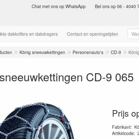
Chat met ons op WhatsApp
Bel ons op 06 - 4040 
kte dakkoffers en dakdragers
Contact en openingstijden
ducten
König sneeuwkettingen
Personenauto's
CD-9
Köni
 sneeuwkettingen CD-9 065
Prijs 
Fabrikant
:
Kö
Artikelcode
: