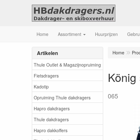
Home
Assortiment
Huurprijzen
Gebrui
Artikelen
Home
Pro
Thule Outlet & Magazijnopruiming
König
Fietsdragers
Kadotip
065
Opruiming Thule dakdragers
Hapro dakdragers
Thule dakdragers
Hapro dakkoffers