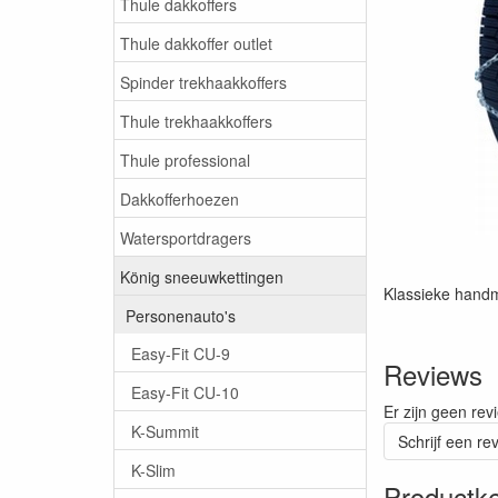
Thule dakkoffers
Thule dakkoffer outlet
Spinder trekhaakkoffers
Thule trekhaakkoffers
Thule professional
Dakkofferhoezen
Watersportdragers
König sneeuwkettingen
Klassieke hand
Personenauto's
Easy-Fit CU-9
Reviews
Easy-Fit CU-10
Er zijn geen rev
K-Summit
Schrijf een re
K-Slim
Productk