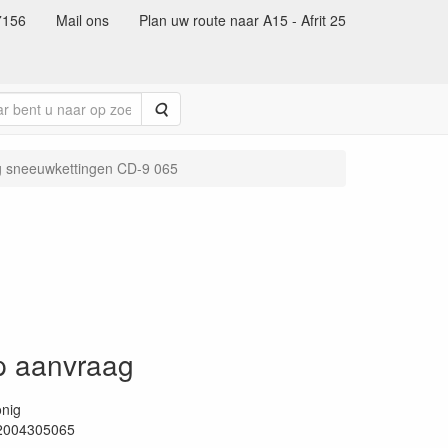
7156
Mail ons
Plan uw route naar A15 - Afrit 25
Zoeken
g sneeuwkettingen CD-9 065
op aanvraag
nig
2004305065