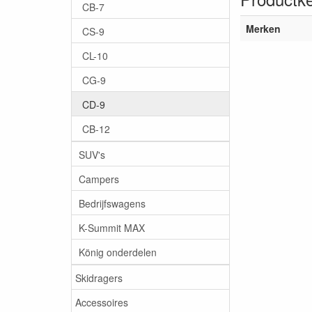
CB-7
Merken
CS-9
CL-10
CG-9
CD-9
CB-12
SUV's
Campers
Bedrijfswagens
K-Summit MAX
König onderdelen
Skidragers
Accessoires