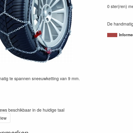
80054380078
0 ster(ren) m
De handmatig
Informe
matig te spannen sneeuwketting van 9 mm.
iews beschikbaar in de huidige taal
view
enmerken