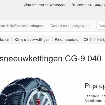
Chat met ons op WhatsApp
Bel ons op 06 - 4040 
kte dakkoffers en dakdragers
Contact en openingstijden
ducten
König sneeuwkettingen
Personenauto's
CG-9
Köni
 sneeuwkettingen CG-9 040
Prijs 
Fabrikant
:
Kö
Artikelcode
: