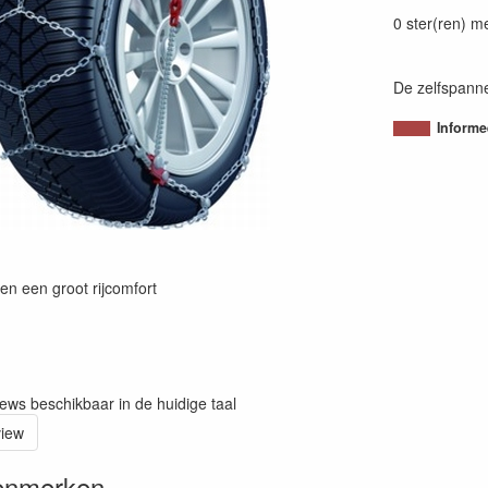
80054380092
0 ster(ren) m
De zelfspann
Informe
en een groot rijcomfort
iews beschikbaar in de huidige taal
view
enmerken