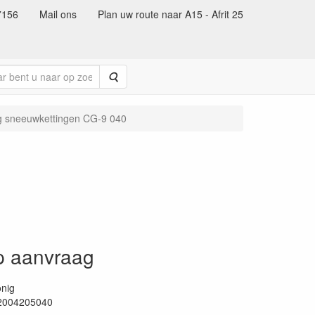
7156
Mail ons
Plan uw route naar A15 - Afrit 25
Zoeken
g sneeuwkettingen CG-9 040
op aanvraag
nig
2004205040