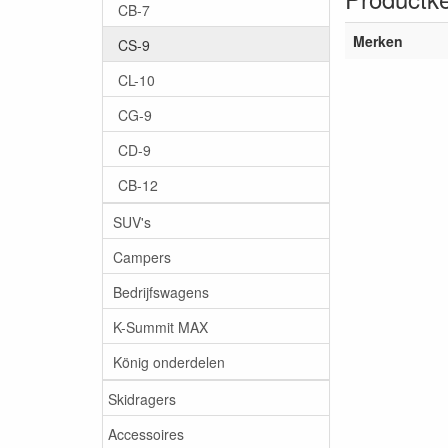
CB-7
Merken
CS-9
CL-10
CG-9
CD-9
CB-12
SUV's
Campers
Bedrijfswagens
K-Summit MAX
König onderdelen
Skidragers
Accessoires