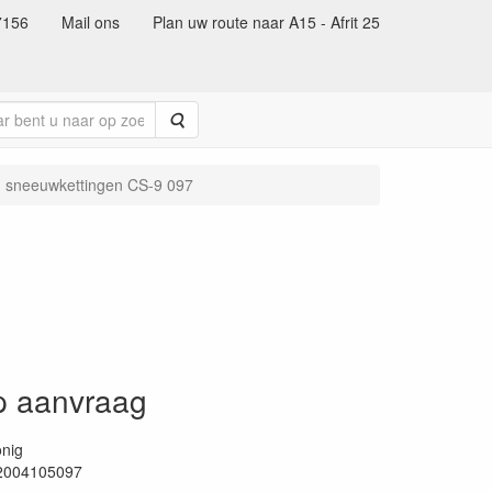
7156
Mail ons
Plan uw route naar A15 - Afrit 25
Zoeken
g sneeuwkettingen CS-9 097
op aanvraag
nig
2004105097