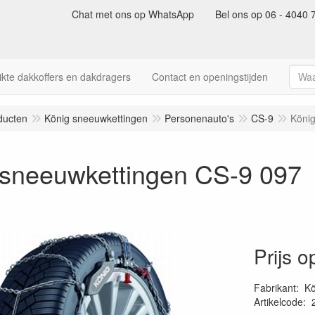
Chat met ons op WhatsApp
Bel ons op 06 - 4040 
kte dakkoffers en dakdragers
Contact en openingstijden
ducten
König sneeuwkettingen
Personenauto's
CS-9
Köni
 sneeuwkettingen CS-9 097
Prijs 
Fabrikant
:
Kö
Artikelcode
: