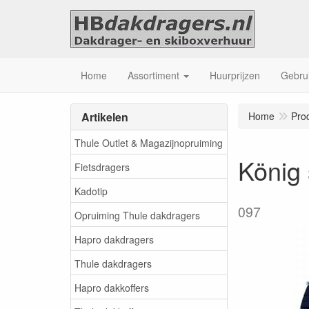
Home
Assortiment
Huurprijzen
Gebrui
Artikelen
Home
Pro
Thule Outlet & Magazijnopruiming
König
Fietsdragers
Kadotip
097
Opruiming Thule dakdragers
Hapro dakdragers
Thule dakdragers
Hapro dakkoffers