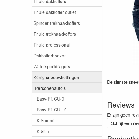
Thule dakkoffers
Thule dakkoffer outlet
Spinder trekhaakkoffers
Thule trekhaakkoffers
Thule professional
Dakkofferhoezen
Watersportdragers
König sneeuwkettingen
De slimste snee
Personenauto's
Easy-Fit CU-9
Reviews
Easy-Fit CU-10
Er zijn geen rev
K-Summit
Schrijf een re
K-Slim
Productk