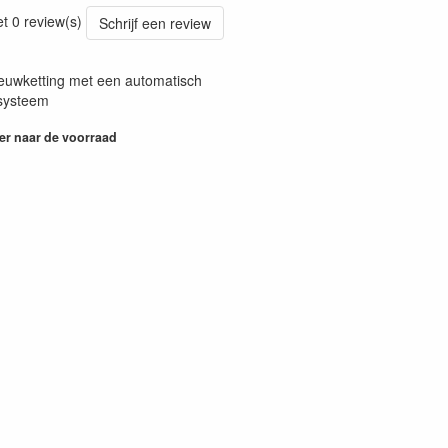
18
et 0 review(s)
Schrijf een review
euwketting met een automatisch
ssysteem
er naar de voorraad