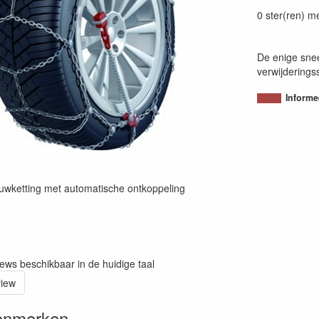
80054380074
0 ster(ren) m
De enige sne
verwijdering
Informe
uwketting met automatische ontkoppeling
iews beschikbaar in de huidige taal
view
enmerken