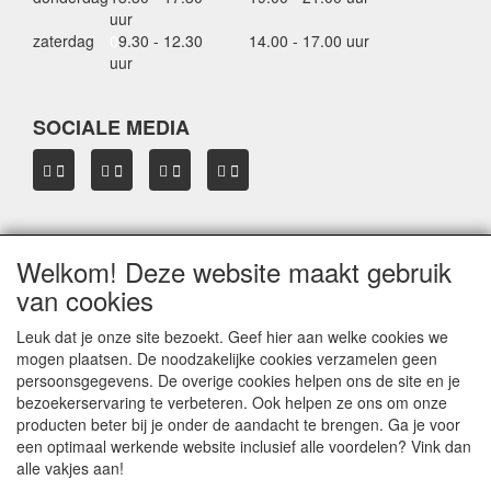
uur
zaterdag
0
9.30 - 12.30
14.00 - 17.00 uur
uur
SOCIALE MEDIA
Welkom! Deze website maakt gebruik
OVER HBDAKDRAGERS.NL
van cookies
Dakkoffer verhuur Hardinxveld-Giessendam
Thule dakkoffer specialist in Hardinxveld-Giessendam
Leuk dat je onze site bezoekt. Geef hier aan welke cookies we
Verkoop dakkoffers en skiboxen
mogen plaatsen. De noodzakelijke cookies verzamelen geen
Onze merken
persoonsgegevens. De overige cookies helpen ons de site en je
Herroepingslink aanvragen
bezoekerservaring te verbeteren. Ook helpen ze ons om onze
producten beter bij je onder de aandacht te brengen. Ga je voor
een optimaal werkende website inclusief alle voordelen? Vink dan
Privacyverklaring
alle vakjes aan!