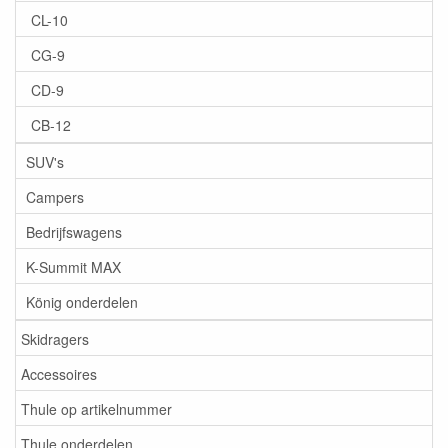
CL-10
CG-9
CD-9
CB-12
SUV's
Campers
Bedrijfswagens
K-Summit MAX
König onderdelen
Skidragers
Accessoires
Thule op artikelnummer
Thule onderdelen