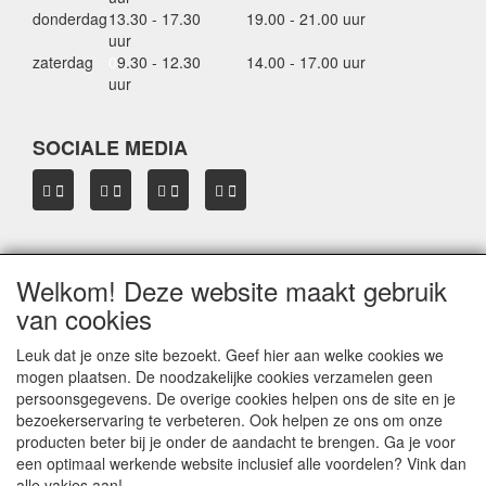
donderdag
13.30 - 17.30
19.00 - 21.00 uur
uur
zaterdag
0
9.30 - 12.30
14.00 - 17.00 uur
uur
SOCIALE MEDIA
Welkom! Deze website maakt gebruik
OVER HBDAKDRAGERS.NL
van cookies
Dakkoffer verhuur Hardinxveld-Giessendam
Thule dakkoffer specialist in Hardinxveld-Giessendam
Leuk dat je onze site bezoekt. Geef hier aan welke cookies we
Verkoop dakkoffers en skiboxen
mogen plaatsen. De noodzakelijke cookies verzamelen geen
Onze merken
persoonsgegevens. De overige cookies helpen ons de site en je
Herroepingslink aanvragen
bezoekerservaring te verbeteren. Ook helpen ze ons om onze
producten beter bij je onder de aandacht te brengen. Ga je voor
een optimaal werkende website inclusief alle voordelen? Vink dan
Privacyverklaring
alle vakjes aan!