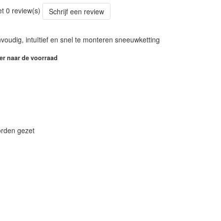
84
et 0 review(s)
Schrijf een review
oudig, intuïtief en snel te monteren sneeuwketting
er naar de voorraad
orden gezet