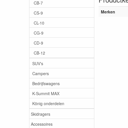
CB-7
Merken
CS-9
CL-10
CG-9
CD-9
CB-12
SUV's
Campers
Bedrijfswagens
K-Summit MAX
König onderdelen
Skidragers
Accessoires