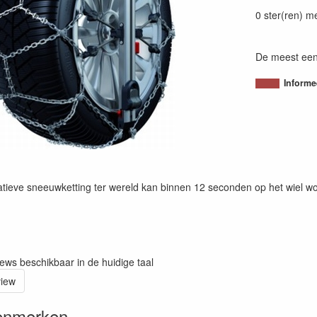
80054380190
0 ster(ren) m
De meest eenv
Informe
tieve sneeuwketting ter wereld kan binnen 12 seconden op het wiel w
iews beschikbaar in de huidige taal
view
enmerken