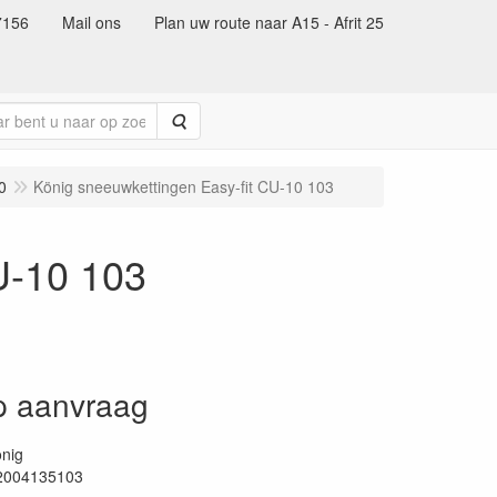
7156
Mail ons
Plan uw route naar A15 - Afrit 25
Zoeken
0
König sneeuwkettingen Easy-fit CU-10 103
U-10 103
op aanvraag
nig
2004135103