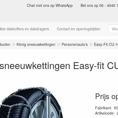
Chat met ons op WhatsApp
Bel ons op 06 - 4040 
kte dakkoffers en dakdragers
Contact en openingstijden
ducten
König sneeuwkettingen
Personenauto's
Easy-Fit CU-1
sneeuwkettingen Easy-fit C
Prijs 
Fabrikant
:
Kö
Artikelcode
: