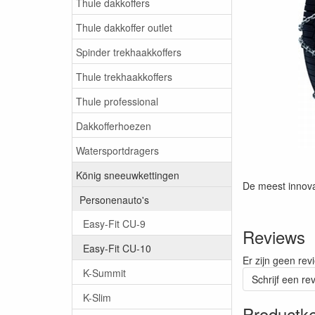
Thule dakkoffers
Thule dakkoffer outlet
Spinder trekhaakkoffers
Thule trekhaakkoffers
Thule professional
Dakkofferhoezen
Watersportdragers
König sneeuwkettingen
De meest innova
Personenauto's
Easy-Fit CU-9
Reviews
Easy-Fit CU-10
Er zijn geen rev
K-Summit
Schrijf een re
K-Slim
Productk