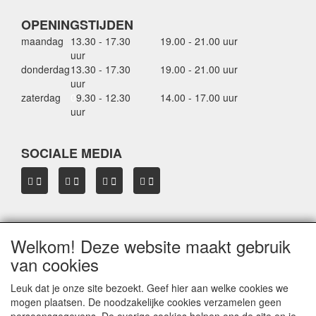
OPENINGSTIJDEN
maandag
13.30 - 17.30
19.00 - 21.00 uur
uur
donderdag
13.30 - 17.30
19.00 - 21.00 uur
uur
zaterdag
0
9.30 - 12.30
14.00 - 17.00 uur
uur
SOCIALE MEDIA
Welkom! Deze website maakt gebruik
OVER HBDAKDRAGERS.NL
van cookies
Dakkoffer verhuur Hardinxveld-Giessendam
Thule dakkoffer specialist in Hardinxveld-Giessendam
Leuk dat je onze site bezoekt. Geef hier aan welke cookies we
Verkoop dakkoffers en skiboxen
mogen plaatsen. De noodzakelijke cookies verzamelen geen
Onze merken