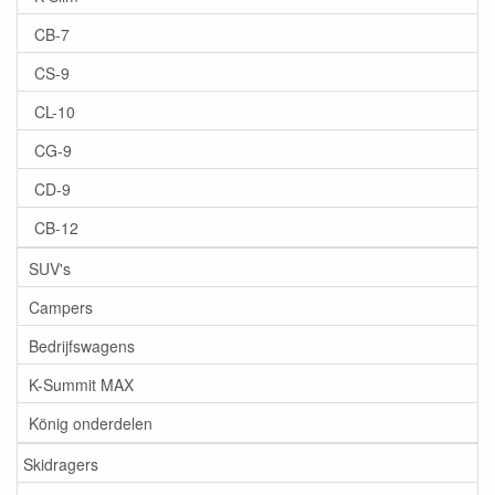
CB-7
CS-9
CL-10
CG-9
CD-9
CB-12
SUV's
Campers
Bedrijfswagens
K-Summit MAX
König onderdelen
Skidragers