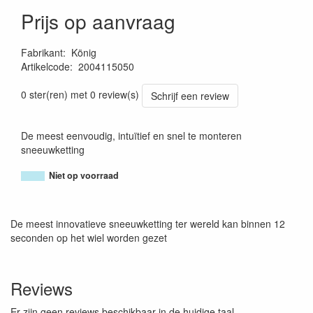
Prijs op aanvraag
Fabrikant
:
König
Artikelcode
:
2004115050
8005438017974
0 ster(ren) met 0 review(s)
Schrijf een review
De meest eenvoudig, intuïtief en snel te monteren
sneeuwketting
Niet op voorraad
De meest innovatieve sneeuwketting ter wereld kan binnen 12
seconden op het wiel worden gezet
Reviews
Er zijn geen reviews beschikbaar in de huidige taal