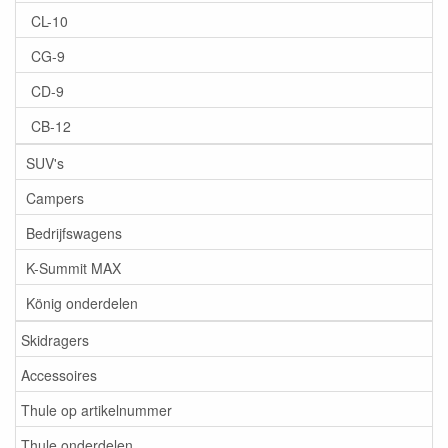
CL-10
CG-9
CD-9
CB-12
SUV's
Campers
Bedrijfswagens
K-Summit MAX
König onderdelen
Skidragers
Accessoires
Thule op artikelnummer
Thule onderdelen