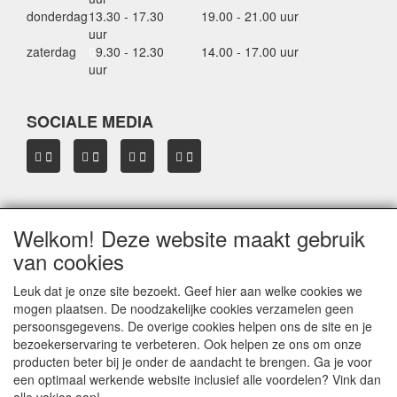
donderdag
13.30 - 17.30
19.00 - 21.00 uur
uur
zaterdag
0
9.30 - 12.30
14.00 - 17.00 uur
uur
SOCIALE MEDIA
Welkom! Deze website maakt gebruik
OVER HBDAKDRAGERS.NL
van cookies
Dakkoffer verhuur Hardinxveld-Giessendam
Thule dakkoffer specialist in Hardinxveld-Giessendam
Leuk dat je onze site bezoekt. Geef hier aan welke cookies we
Verkoop dakkoffers en skiboxen
mogen plaatsen. De noodzakelijke cookies verzamelen geen
Onze merken
persoonsgegevens. De overige cookies helpen ons de site en je
Herroepingslink aanvragen
bezoekerservaring te verbeteren. Ook helpen ze ons om onze
producten beter bij je onder de aandacht te brengen. Ga je voor
een optimaal werkende website inclusief alle voordelen? Vink dan
Privacyverklaring