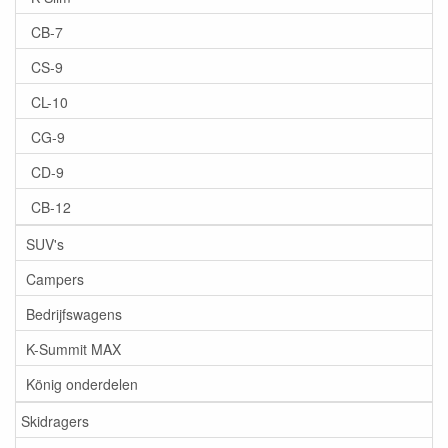
CB-7
CS-9
CL-10
CG-9
CD-9
CB-12
SUV's
Campers
Bedrijfswagens
K-Summit MAX
König onderdelen
Skidragers