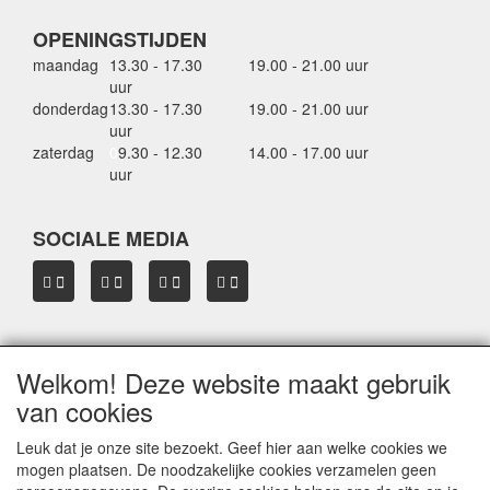
OPENINGSTIJDEN
maandag
13.30 - 17.30
19.00 - 21.00 uur
uur
donderdag
13.30 - 17.30
19.00 - 21.00 uur
uur
zaterdag
0
9.30 - 12.30
14.00 - 17.00 uur
uur
SOCIALE MEDIA
Welkom! Deze website maakt gebruik
OVER HBDAKDRAGERS.NL
van cookies
Dakkoffer verhuur Hardinxveld-Giessendam
Thule dakkoffer specialist in Hardinxveld-Giessendam
Leuk dat je onze site bezoekt. Geef hier aan welke cookies we
Verkoop dakkoffers en skiboxen
mogen plaatsen. De noodzakelijke cookies verzamelen geen
Onze merken