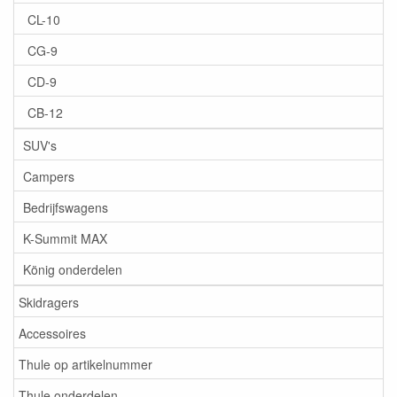
CL-10
CG-9
CD-9
CB-12
SUV's
Campers
Bedrijfswagens
K-Summit MAX
König onderdelen
Skidragers
Accessoires
Thule op artikelnummer
Thule onderdelen