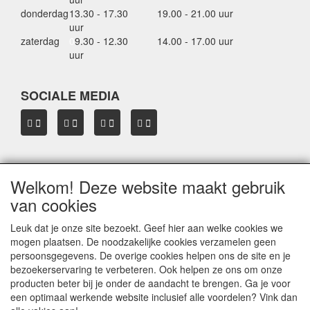
donderdag
13.30 - 17.30
19.00 - 21.00 uur
uur
zaterdag
0
9.30 - 12.30
14.00 - 17.00 uur
uur
SOCIALE MEDIA
Welkom! Deze website maakt gebruik
OVER HBDAKDRAGERS.NL
van cookies
Dakkoffer verhuur Hardinxveld-Giessendam
Thule dakkoffer specialist in Hardinxveld-Giessendam
Leuk dat je onze site bezoekt. Geef hier aan welke cookies we
Verkoop dakkoffers en skiboxen
mogen plaatsen. De noodzakelijke cookies verzamelen geen
Onze merken
persoonsgegevens. De overige cookies helpen ons de site en je
Herroepingslink aanvragen
bezoekerservaring te verbeteren. Ook helpen ze ons om onze
producten beter bij je onder de aandacht te brengen. Ga je voor
een optimaal werkende website inclusief alle voordelen? Vink dan
Privacyverklaring