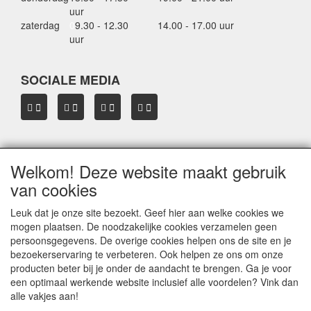
uur
zaterdag
0
9.30 - 12.30
14.00 - 17.00 uur
uur
SOCIALE MEDIA
Welkom! Deze website maakt gebruik
OVER HBDAKDRAGERS.NL
van cookies
Dakkoffer verhuur Hardinxveld-Giessendam
Thule dakkoffer specialist in Hardinxveld-Giessendam
Leuk dat je onze site bezoekt. Geef hier aan welke cookies we
Verkoop dakkoffers en skiboxen
mogen plaatsen. De noodzakelijke cookies verzamelen geen
Onze merken
persoonsgegevens. De overige cookies helpen ons de site en je
Herroepingslink aanvragen
bezoekerservaring te verbeteren. Ook helpen ze ons om onze
producten beter bij je onder de aandacht te brengen. Ga je voor
een optimaal werkende website inclusief alle voordelen? Vink dan
Privacyverklaring
alle vakjes aan!