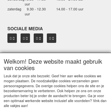
uur
zaterdag
0
9.30 - 12.30
14.00 - 17.00 uur
uur
SOCIALE MEDIA
Welkom! Deze website maakt gebruik
OVER HBDAKDRAGERS.NL
van cookies
Dakkoffer verhuur Hardinxveld-Giessendam
Thule dakkoffer specialist in Hardinxveld-Giessendam
Leuk dat je onze site bezoekt. Geef hier aan welke cookies we
Verkoop dakkoffers en skiboxen
mogen plaatsen. De noodzakelijke cookies verzamelen geen
Onze merken
persoonsgegevens. De overige cookies helpen ons de site en je
Herroepingslink aanvragen
bezoekerservaring te verbeteren. Ook helpen ze ons om onze
producten beter bij je onder de aandacht te brengen. Ga je voor
een optimaal werkende website inclusief alle voordelen? Vink dan
Privacyverklaring
alle vakjes aan!