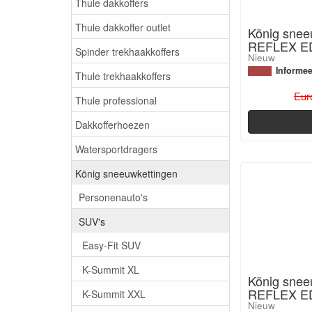
Thule dakkoffers
Thule dakkoffer outlet
König snee
REFLEX E
Spinder trekhaakkoffers
Nieuw
Informee
Thule trekhaakkoffers
Eur
Thule professional
Dakkofferhoezen
Watersportdragers
König sneeuwkettingen
Personenauto's
SUV's
Easy-Fit SUV
K-Summit XL
König snee
REFLEX E
K-Summit XXL
Nieuw