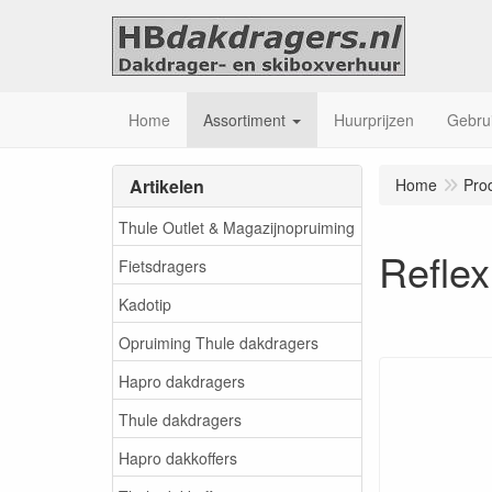
Home
Assortiment
Huurprijzen
Gebrui
Artikelen
Home
Pro
Thule Outlet & Magazijnopruiming
Refle
Fietsdragers
Kadotip
Opruiming Thule dakdragers
Hapro dakdragers
Thule dakdragers
Hapro dakkoffers