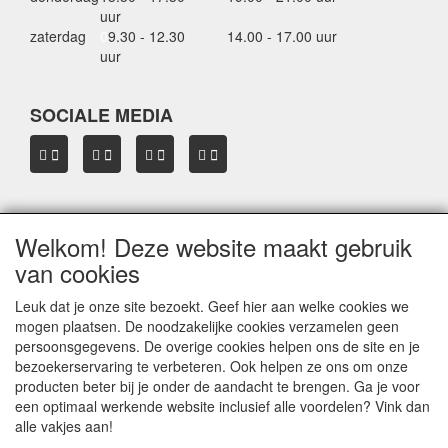
uur
zaterdag
0
9.30 - 12.30
14.00 - 17.00 uur
uur
SOCIALE MEDIA
Welkom! Deze website maakt gebruik
OVER HBDAKDRAGERS.NL
van cookies
Dakkoffer verhuur Hardinxveld-Giessendam
Thule dakkoffer specialist in Hardinxveld-Giessendam
Leuk dat je onze site bezoekt. Geef hier aan welke cookies we
Verkoop dakkoffers en skiboxen
mogen plaatsen. De noodzakelijke cookies verzamelen geen
Onze merken
persoonsgegevens. De overige cookies helpen ons de site en je
Herroepingslink aanvragen
bezoekerservaring te verbeteren. Ook helpen ze ons om onze
producten beter bij je onder de aandacht te brengen. Ga je voor
een optimaal werkende website inclusief alle voordelen? Vink dan
Privacyverklaring
alle vakjes aan!