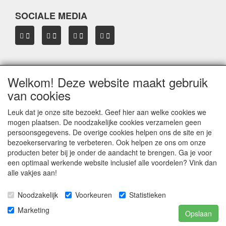
SOCIALE MEDIA
Welkom! Deze website maakt gebruik
OVER HBDAKDRAGERS.NL
van cookies
Dakkoffer verhuur Hardinxveld-Giessendam
Thule dakkoffer specialist in Hardinxveld-Giessendam
Leuk dat je onze site bezoekt. Geef hier aan welke cookies we
Verkoop dakkoffers en skiboxen
mogen plaatsen. De noodzakelijke cookies verzamelen geen
Onze merken
persoonsgegevens. De overige cookies helpen ons de site en je
Herroepingslink aanvragen
bezoekerservaring te verbeteren. Ook helpen ze ons om onze
producten beter bij je onder de aandacht te brengen. Ga je voor
een optimaal werkende website inclusief alle voordelen? Vink dan
Privacyverklaring
alle vakjes aan!
© 2005 - 2026 HB
dakdragers.nl
- Hardinxveld-Giessendam
Noodzakelijk
Voorkeuren
Statistieken
Marketing
Opslaan
Alle prijzen zijn incl. B.T.W.