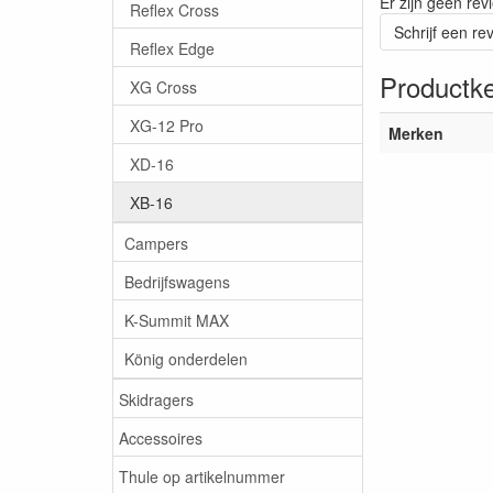
Er zijn geen rev
Reflex Cross
Schrijf een re
Reflex Edge
Productk
XG Cross
XG-12 Pro
Merken
XD-16
XB-16
Campers
Bedrijfswagens
K-Summit MAX
König onderdelen
Skidragers
Accessoires
Thule op artikelnummer