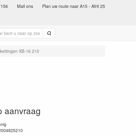
7156
Mail ons
Plan uw route naar A15 - Afrit 25
Zoeken
kettingen XB-16 210
op aanvraag
nig
2004825210