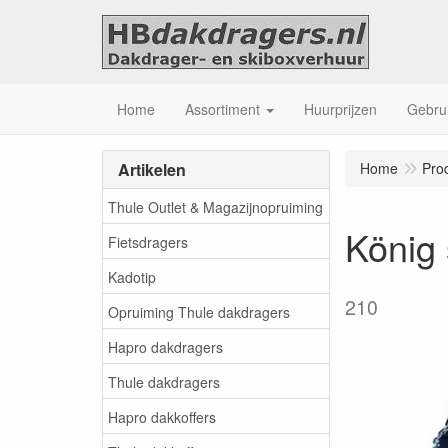
Home
Assortiment
Huurprijzen
Gebrui
Artikelen
Home
Pro
Thule Outlet & Magazijnopruiming
König
Fietsdragers
Kadotip
210
Opruiming Thule dakdragers
Hapro dakdragers
Thule dakdragers
Hapro dakkoffers