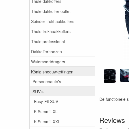
Thule dakkoffers
Thule dakkoffer outlet
Spinder trekhaakkoffers
Thule trekhaakkoffers
Thule professional
Dakkofferhoezen
Watersportdragers
König sneeuwkettingen
Personenauto's
SUV's
De functionele s
Easy-Fit SUV
K-Summit XL
Reviews
K-Summit XXL