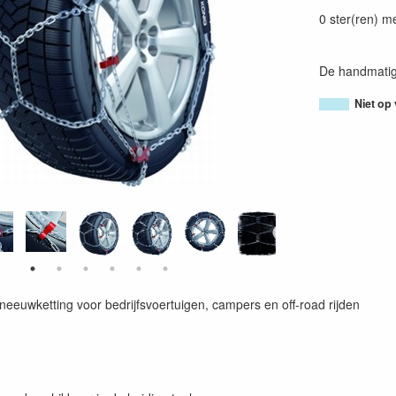
80054380104
0 ster(ren) m
De handmatig
Niet op
neeuwketting voor bedrijfsvoertuigen, campers en off-road rijden