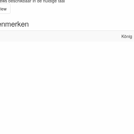
iews beschikbaar in de huidige taal
view
enmerken
König