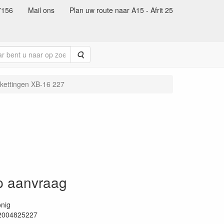
7156
Mail ons
Plan uw route naar A15 - Afrit 25
Zoeken
kettingen XB-16 227
op aanvraag
nig
2004825227