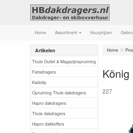
Home
Assortiment
Huurprijzen
Gebrui
Artikelen
Home
Pro
Thule Outlet & Magazijnopruiming
König
Fietsdragers
Kadotip
227
Opruiming Thule dakdragers
Hapro dakdragers
Thule dakdragers
Hapro dakkoffers