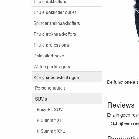
Thule dakkoffers
Thule dakkoffer outlet
Spinder trekhaakkoffers
Thule trekhaakkoffers
Thule professional
Dakkofferhoezen
Watersportdragers
König sneeuwkettingen
De functionele s
Personenauto's
SUV's
Reviews
Easy-Fit SUV
Er zijn geen rev
K-Summit XL
Schrijf een re
K-Summit XXL
Productk