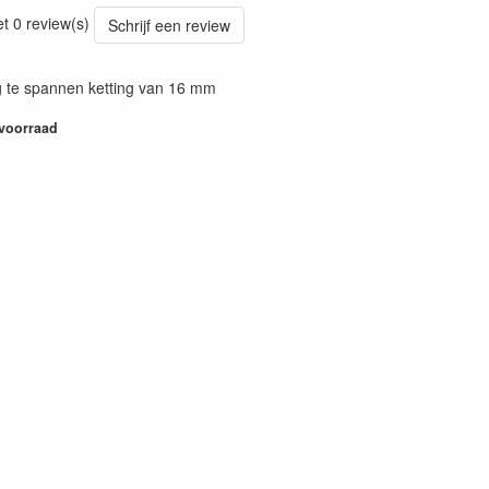
87
et 0 review(s)
Schrijf een review
 te spannen ketting van 16 mm
 voorraad