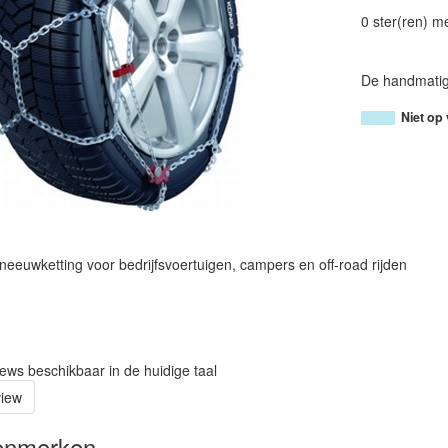
80054380104
0 ster(ren) m
De handmatig
Niet op
neeuwketting voor bedrijfsvoertuigen, campers en off-road rijden
iews beschikbaar in de huidige taal
view
enmerken