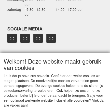
uur
zaterdag
0
9.30 - 12.30
14.00 - 17.00 uur
uur
SOCIALE MEDIA
Welkom! Deze website maakt gebruik
OVER HBDAKDRAGERS.NL
van cookies
Dakkoffer verhuur Hardinxveld-Giessendam
Thule dakkoffer specialist in Hardinxveld-Giessendam
Leuk dat je onze site bezoekt. Geef hier aan welke cookies we
Verkoop dakkoffers en skiboxen
mogen plaatsen. De noodzakelijke cookies verzamelen geen
Onze merken
persoonsgegevens. De overige cookies helpen ons de site en je
Herroepingslink aanvragen
bezoekerservaring te verbeteren. Ook helpen ze ons om onze
producten beter bij je onder de aandacht te brengen. Ga je voor
een optimaal werkende website inclusief alle voordelen? Vink dan
Privacyverklaring
alle vakjes aan!