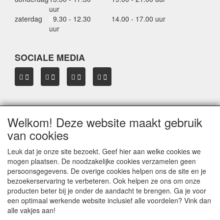
uur
zaterdag
0
9.30 - 12.30
14.00 - 17.00 uur
uur
SOCIALE MEDIA
Welkom! Deze website maakt gebruik
OVER HBDAKDRAGERS.NL
van cookies
Dakkoffer verhuur Hardinxveld-Giessendam
Thule dakkoffer specialist in Hardinxveld-Giessendam
Leuk dat je onze site bezoekt. Geef hier aan welke cookies we
Verkoop dakkoffers en skiboxen
mogen plaatsen. De noodzakelijke cookies verzamelen geen
Onze merken
persoonsgegevens. De overige cookies helpen ons de site en je
Herroepingslink aanvragen
bezoekerservaring te verbeteren. Ook helpen ze ons om onze
producten beter bij je onder de aandacht te brengen. Ga je voor
een optimaal werkende website inclusief alle voordelen? Vink dan
Privacyverklaring
alle vakjes aan!