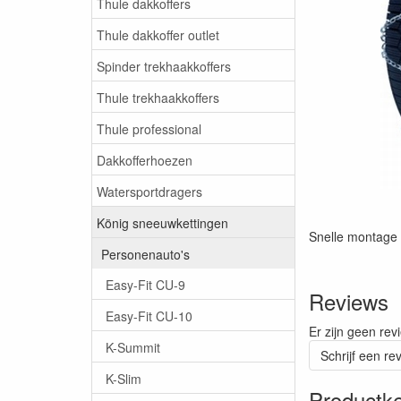
Thule dakkoffers
Thule dakkoffer outlet
Spinder trekhaakkoffers
Thule trekhaakkoffers
Thule professional
Dakkofferhoezen
Watersportdragers
König sneeuwkettingen
Snelle montage 
Personenauto's
Easy-Fit CU-9
Reviews
Easy-Fit CU-10
Er zijn geen rev
K-Summit
Schrijf een re
K-Slim
Productk