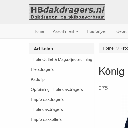
Home
Assortiment
Huurprijzen
Gebrui
Artikelen
Home
Pro
Thule Outlet & Magazijnopruiming
König
Fietsdragers
Kadotip
075
Opruiming Thule dakdragers
Hapro dakdragers
Thule dakdragers
Hapro dakkoffers