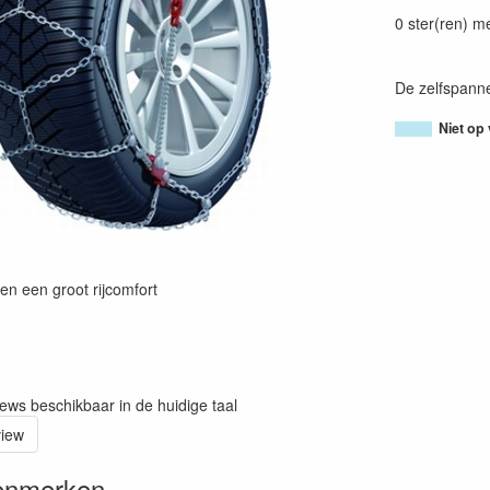
80054380093
0 ster(ren) m
De zelfspann
Niet op
en een groot rijcomfort
iews beschikbaar in de huidige taal
view
enmerken