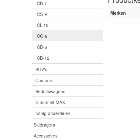
CB-7
Merken
CS-9
CL-10
CG-9
CD-9
CB-12
SUV's
Campers
Bedrijfswagens
K-Summit MAX
König onderdelen
Skidragers
Accessoires