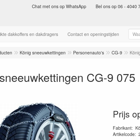
Chat met ons op WhatsApp
Bel ons op 06 - 4040 
kte dakkoffers en dakdragers
Contact en openingstijden
ducten
König sneeuwkettingen
Personenauto's
CG-9
Köni
 sneeuwkettingen CG-9 075
Prijs 
Fabrikant
:
Kö
Artikelcode
: