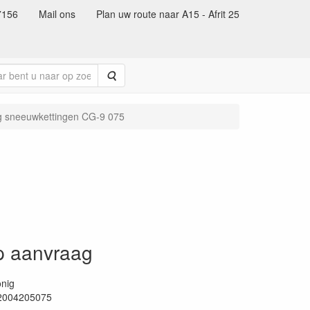
7156
Mail ons
Plan uw route naar A15 - Afrit 25
Zoeken
g sneeuwkettingen CG-9 075
op aanvraag
nig
2004205075