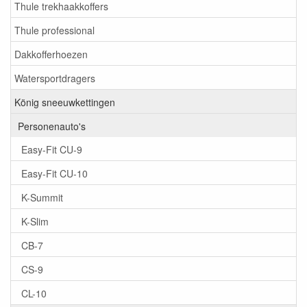
Thule trekhaakkoffers
Thule professional
Dakkofferhoezen
Watersportdragers
König sneeuwkettingen
Personenauto's
Easy-Fit CU-9
Easy-Fit CU-10
K-Summit
K-Slim
CB-7
CS-9
CL-10