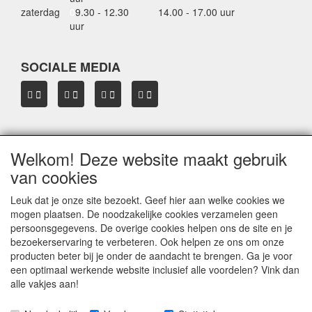
zaterdag
0
9.30 - 12.30
14.00 - 17.00 uur
uur
SOCIALE MEDIA
Welkom! Deze website maakt gebruik
OVER HBDAKDRAGERS.NL
van cookies
Dakkoffer verhuur Hardinxveld-Giessendam
Thule dakkoffer specialist in Hardinxveld-Giessendam
Leuk dat je onze site bezoekt. Geef hier aan welke cookies we
Verkoop dakkoffers en skiboxen
mogen plaatsen. De noodzakelijke cookies verzamelen geen
Onze merken
persoonsgegevens. De overige cookies helpen ons de site en je
Herroepingslink aanvragen
bezoekerservaring te verbeteren. Ook helpen ze ons om onze
producten beter bij je onder de aandacht te brengen. Ga je voor
een optimaal werkende website inclusief alle voordelen? Vink dan
Privacyverklaring
alle vakjes aan!
© 2005 - 2026 HB
dakdragers.nl
- Hardinxveld-Giessendam