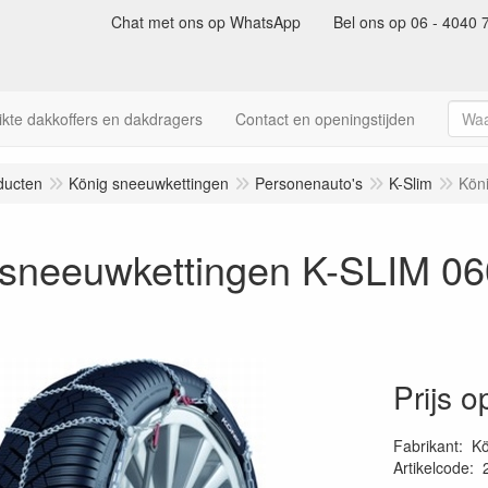
Chat met ons op WhatsApp
Bel ons op 06 - 4040 
kte dakkoffers en dakdragers
Contact en openingstijden
ducten
König sneeuwkettingen
Personenauto's
K-Slim
Kön
 sneeuwkettingen K-SLIM 06
Prijs 
Fabrikant
:
Kö
Artikelcode
: