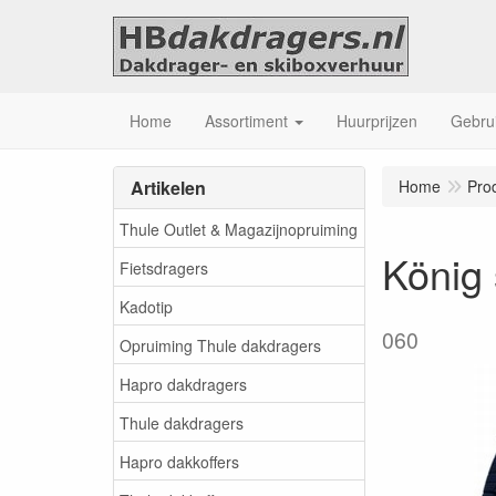
Home
Assortiment
Huurprijzen
Gebrui
Artikelen
Home
Pro
Thule Outlet & Magazijnopruiming
König
Fietsdragers
Kadotip
060
Opruiming Thule dakdragers
Hapro dakdragers
Thule dakdragers
Hapro dakkoffers