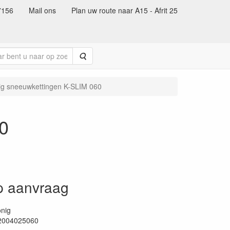
7156
Mail ons
Plan uw route naar A15 - Afrit 25
Zoeken
ig sneeuwkettingen K-SLIM 060
0
op aanvraag
nig
2004025060