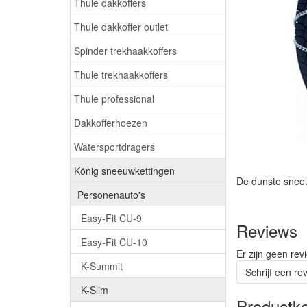
Thule dakkoffers
Thule dakkoffer outlet
Spinder trekhaakkoffers
Thule trekhaakkoffers
Thule professional
Dakkofferhoezen
Watersportdragers
König sneeuwkettingen
De dunste sneeu
Personenauto's
Easy-Fit CU-9
Reviews
Easy-Fit CU-10
Er zijn geen rev
K-Summit
Schrijf een re
K-Slim
Productk