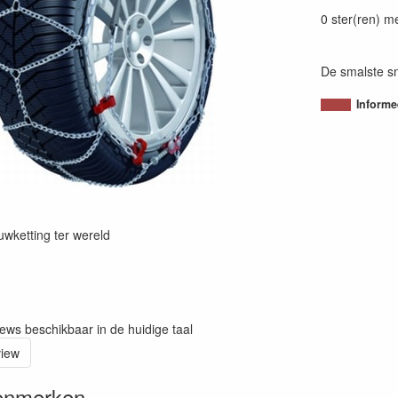
80054380321
0 ster(ren) m
De smalste sn
Informe
wketting ter wereld
iews beschikbaar in de huidige taal
view
enmerken