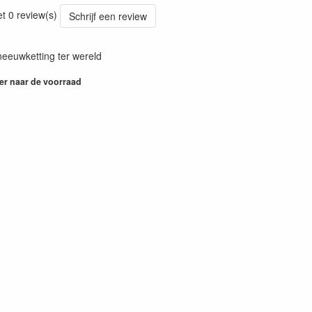
37
et 0 review(s)
Schrijf een review
eeuwketting ter wereld
er naar de voorraad