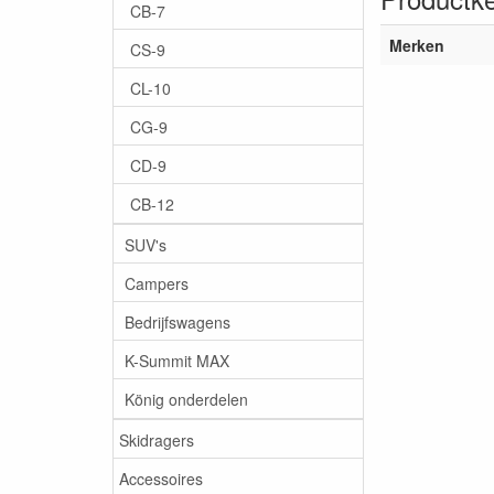
CB-7
Merken
CS-9
CL-10
CG-9
CD-9
CB-12
SUV's
Campers
Bedrijfswagens
K-Summit MAX
König onderdelen
Skidragers
Accessoires