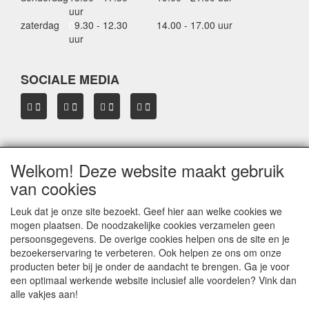
uur
zaterdag
0
9.30 - 12.30
14.00 - 17.00 uur
uur
SOCIALE MEDIA
Welkom! Deze website maakt gebruik
OVER HBDAKDRAGERS.NL
van cookies
Dakkoffer verhuur Hardinxveld-Giessendam
Thule dakkoffer specialist in Hardinxveld-Giessendam
Leuk dat je onze site bezoekt. Geef hier aan welke cookies we
Verkoop dakkoffers en skiboxen
mogen plaatsen. De noodzakelijke cookies verzamelen geen
Onze merken
persoonsgegevens. De overige cookies helpen ons de site en je
Herroepingslink aanvragen
bezoekerservaring te verbeteren. Ook helpen ze ons om onze
producten beter bij je onder de aandacht te brengen. Ga je voor
een optimaal werkende website inclusief alle voordelen? Vink dan
Privacyverklaring
alle vakjes aan!