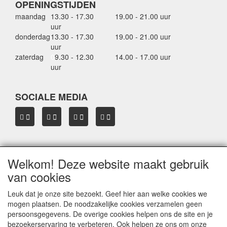
OPENINGSTIJDEN
maandag
13.30 - 17.30
19.00 - 21.00 uur
uur
donderdag
13.30 - 17.30
19.00 - 21.00 uur
uur
zaterdag
0
9.30 - 12.30
14.00 - 17.00 uur
uur
SOCIALE MEDIA
Welkom! Deze website maakt gebruik
OVER HBDAKDRAGERS.NL
van cookies
Dakkoffer verhuur Hardinxveld-Giessendam
Thule dakkoffer specialist in Hardinxveld-Giessendam
Leuk dat je onze site bezoekt. Geef hier aan welke cookies we
Verkoop dakkoffers en skiboxen
mogen plaatsen. De noodzakelijke cookies verzamelen geen
Onze merken
persoonsgegevens. De overige cookies helpen ons de site en je
Herroepingslink aanvragen
bezoekerservaring te verbeteren. Ook helpen ze ons om onze