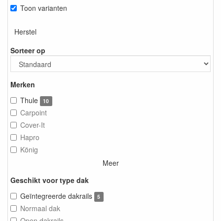
Toon varianten
Herstel
Sorteer op
Merken
Thule
10
Carpoint
Cover-It
Hapro
König
Meer
Geschikt voor type dak
Geïntegreerde dakrails
5
Normaal dak
Open dakrails