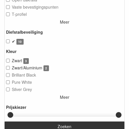
Vaste bevestigingspunten
T-profiel
Meer
Diefstalbeveiliging
✔
10
Kleur
Zwart
3
Zwart/Aluminium
2
Brilliant Black
Pure White
Silver Grey
Meer
Prijskiezer
Zoeken