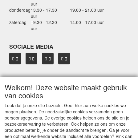
uur
donderdag
13.30 - 17.30
19.00 - 21.00 uur
uur
zaterdag
0
9.30 - 12.30
14.00 - 17.00 uur
uur
SOCIALE MEDIA
Welkom! Deze website maakt gebruik
OVER HBDAKDRAGERS.NL
van cookies
Dakkoffer verhuur Hardinxveld-Giessendam
Thule dakkoffer specialist in Hardinxveld-Giessendam
Leuk dat je onze site bezoekt. Geef hier aan welke cookies we
Verkoop dakkoffers en skiboxen
mogen plaatsen. De noodzakelijke cookies verzamelen geen
Onze merken
persoonsgegevens. De overige cookies helpen ons de site en je
Herroepingslink aanvragen
bezoekerservaring te verbeteren. Ook helpen ze ons om onze
producten beter bij je onder de aandacht te brengen. Ga je voor
een optimaal werkende website inclusief alle voordelen? Vink dan