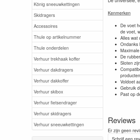
De universele, e
König sneeuwkettingen
Kenmerken
Skidragers
De voet h
Accessoires
de voet, w
Thule op artikelnummer
Alles wat
Ondanks h
Thule onderdelen
Maximale 
De rubber
Verhuur trekhaak koffer
Sloten zij
Compatibe
Verhuur dakdragers
producten
Verhuur dakkoffer
Voldoet a
Gebruik d
Verhuur skibox
Past op d
Verhuur fietsendrager
Verhuur skidragers
Reviews
Verhuur sneeuwkettingen
Er zijn geen rev
Schrijf een re