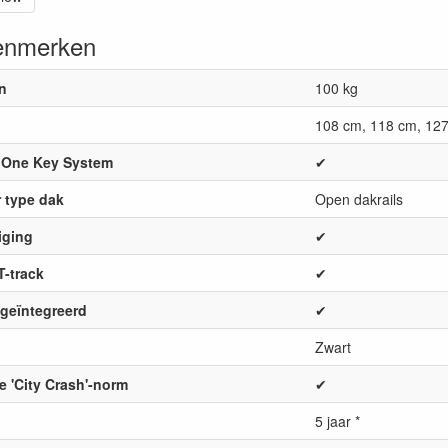
enmerken
n
100 kg
108 cm, 118 cm, 12
r One Key System
✔
 type dak
Open dakrails
iging
✔
T-track
✔
geïntegreerd
✔
Zwart
e 'City Crash'-norm
✔
5 jaar *