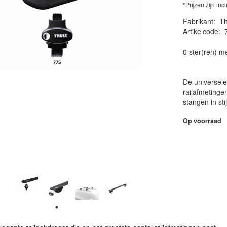
*Prijzen zijn inc
Fabrikant
:
Th
Artikelcode
:
0 ster(ren) m
De universele
railafmetinge
stangen in sti
Op voorraad