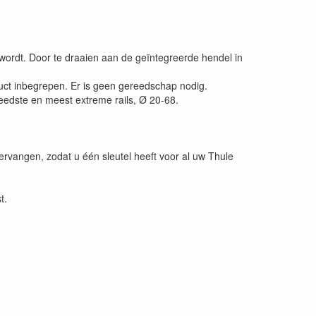
 wordt. Door te draaien aan de geïntegreerde hendel in
duct inbegrepen. Er is geen gereedschap nodig.
reedste en meest extreme rails, Ø 20-68.
ervangen, zodat u één sleutel heeft voor al uw Thule
t.