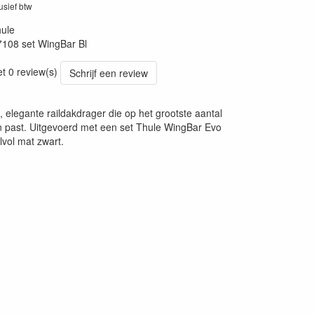
lusief btw
ule
7108 set WingBar Bl
et 0 review(s)
Schrijf een review
, elegante raildakdrager die op het grootste aantal
n past. Uitgevoerd met een set Thule WingBar Evo
jlvol mat zwart.