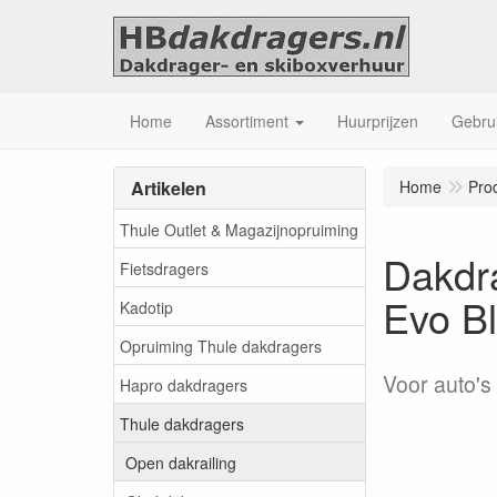
Home
Assortiment
Huurprijzen
Gebrui
Artikelen
Home
Pro
Thule Outlet & Magazijnopruiming
Dakdr
Fietsdragers
Evo B
Kadotip
Opruiming Thule dakdragers
Voor auto's
Hapro dakdragers
Thule dakdragers
Open dakrailing