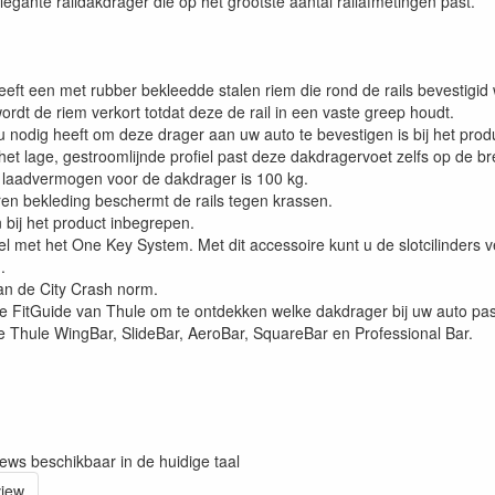
legante raildakdrager die op het grootste aantal railafmetingen past.
eeft een met rubber bekleedde stalen riem die rond de rails bevestigid
ordt de riem verkort totdat deze de rail in een vaste greep houdt.
 u nodig heeft om deze drager aan uw auto te bevestigen is bij het pro
et lage, gestroomlijnde profiel past deze dakdragervoet zelfs op de b
laadvermogen voor de dakdrager is 100 kg.
en bekleding beschermt de rails tegen krassen.
n bij het product inbegrepen.
l met het One Key System. Met dit accessoire kunt u de slotcilinders v
.
an de City Crash norm.
e FitGuide van Thule om te ontdekken welke dakdrager bij uw auto pas
e Thule WingBar, SlideBar, AeroBar, SquareBar en Professional Bar.
iews beschikbaar in de huidige taal
view