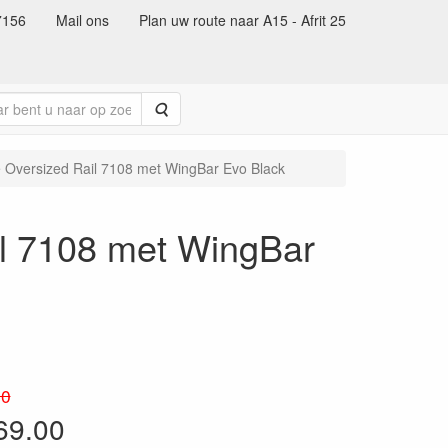
7156
Mail ons
Plan uw route naar A15 - Afrit 25
Zoeken
 Oversized Rail 7108 met WingBar Evo Black
il 7108 met WingBar
90
69.00