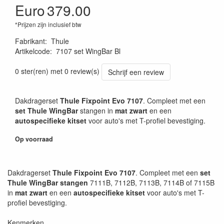
Euro
379.00
*Prijzen zijn inclusief btw
Fabrikant
:
Thule
Artikelcode
:
7107 set WingBar Bl
P
0 ster(ren) met 0 review(s)
Schrijf een review
Dakdragerset
Thule Fixpoint Evo 7107
. Compleet met een
set Thule WingBar
stangen in
mat zwart
en een
autospecifieke kitset
voor auto's met T-profiel bevestiging.
Op voorraad
Dakdragerset
Thule Fixpoint Evo 7107
. Compleet met een
set
Thule WingBar stangen
7111B, 7112B, 7113B, 7114B of 7115B
in
mat zwart
en een
autospecifieke kitset
voor auto's met T-
profiel bevestiging.
Kenmerken