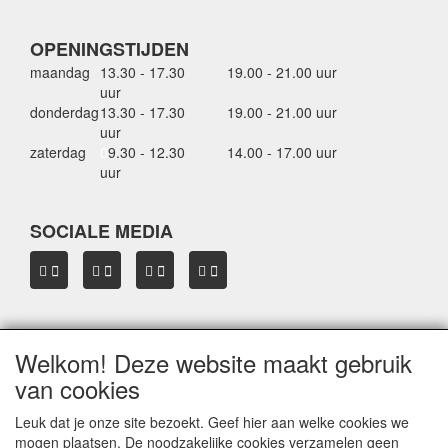
OPENINGSTIJDEN
maandag
13.30 - 17.30
19.00 - 21.00 uur
uur
donderdag
13.30 - 17.30
19.00 - 21.00 uur
uur
zaterdag
0
9.30 - 12.30
14.00 - 17.00 uur
uur
SOCIALE MEDIA
Welkom! Deze website maakt gebruik
OVER HBDAKDRAGERS.NL
van cookies
Dakkoffer verhuur Hardinxveld-Giessendam
Thule dakkoffer specialist in Hardinxveld-Giessendam
Leuk dat je onze site bezoekt. Geef hier aan welke cookies we
Verkoop dakkoffers en skiboxen
mogen plaatsen. De noodzakelijke cookies verzamelen geen