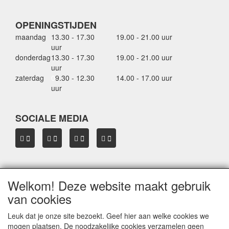
OPENINGSTIJDEN
maandag
13.30 - 17.30
19.00 - 21.00 uur
uur
donderdag
13.30 - 17.30
19.00 - 21.00 uur
uur
zaterdag
0
9.30 - 12.30
14.00 - 17.00 uur
uur
SOCIALE MEDIA
Welkom! Deze website maakt gebruik
OVER HBDAKDRAGERS.NL
van cookies
Dakkoffer verhuur Hardinxveld-Giessendam
Thule dakkoffer specialist in Hardinxveld-Giessendam
Leuk dat je onze site bezoekt. Geef hier aan welke cookies we
Verkoop dakkoffers en skiboxen
mogen plaatsen. De noodzakelijke cookies verzamelen geen