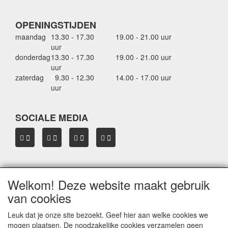
OPENINGSTIJDEN
maandag
13.30 - 17.30
19.00 - 21.00 uur
uur
donderdag
13.30 - 17.30
19.00 - 21.00 uur
uur
zaterdag
0
9.30 - 12.30
14.00 - 17.00 uur
uur
SOCIALE MEDIA
Welkom! Deze website maakt gebruik
OVER HBDAKDRAGERS.NL
van cookies
Dakkoffer verhuur Hardinxveld-Giessendam
Thule dakkoffer specialist in Hardinxveld-Giessendam
Leuk dat je onze site bezoekt. Geef hier aan welke cookies we
Verkoop dakkoffers en skiboxen
mogen plaatsen. De noodzakelijke cookies verzamelen geen