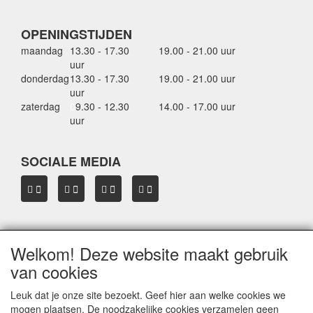
OPENINGSTIJDEN
maandag
13.30 - 17.30
19.00 - 21.00 uur
uur
donderdag
13.30 - 17.30
19.00 - 21.00 uur
uur
zaterdag
0
9.30 - 12.30
14.00 - 17.00 uur
uur
SOCIALE MEDIA
Welkom! Deze website maakt gebruik
OVER HBDAKDRAGERS.NL
van cookies
Dakkoffer verhuur Hardinxveld-Giessendam
Thule dakkoffer specialist in Hardinxveld-Giessendam
Leuk dat je onze site bezoekt. Geef hier aan welke cookies we
Verkoop dakkoffers en skiboxen
mogen plaatsen. De noodzakelijke cookies verzamelen geen