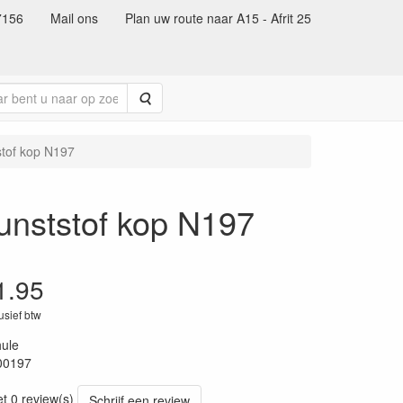
7156
Mail ons
Plan uw route naar A15 - Afrit 25
Zoeken
stof kop N197
unststof kop N197
1.95
lusief btw
ule
00197
91
et 0 review(s)
Schrijf een review