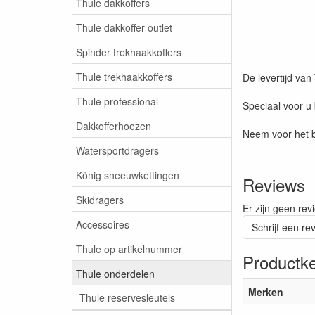
Thule dakkoffers
Thule dakkoffer outlet
Spinder trekhaakkoffers
Thule trekhaakkoffers
De levertijd va
Thule professional
Speciaal voor u
Dakkofferhoezen
Neem voor het b
Watersportdragers
König sneeuwkettingen
Reviews
Skidragers
Er zijn geen rev
Accessoires
Schrijf een re
Thule op artikelnummer
Productk
Thule onderdelen
Merken
Thule reservesleutels