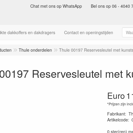
Chat met ons op WhatsApp
Bel ons op 06 - 4040 
kte dakkoffers en dakdragers
Contact en openingstijden
ducten
Thule onderdelen
Thule 00197 Reservesleutel met kunst
00197 Reservesleutel met k
Euro
1
*Prijzen zijn inc
Fabrikant
:
Th
Artikelcode
:
40022530026
0 ster(ren) m