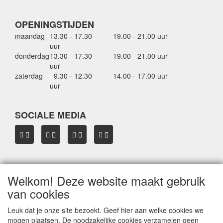
OPENINGSTIJDEN
maandag
13.30 - 17.30
19.00 - 21.00 uur
uur
donderdag
13.30 - 17.30
19.00 - 21.00 uur
uur
zaterdag
0
9.30 - 12.30
14.00 - 17.00 uur
uur
SOCIALE MEDIA
Welkom! Deze website maakt gebruik
OVER HBDAKDRAGERS.NL
van cookies
Dakkoffer verhuur Hardinxveld-Giessendam
Thule dakkoffer specialist in Hardinxveld-Giessendam
Leuk dat je onze site bezoekt. Geef hier aan welke cookies we
Verkoop dakkoffers en skiboxen
mogen plaatsen. De noodzakelijke cookies verzamelen geen