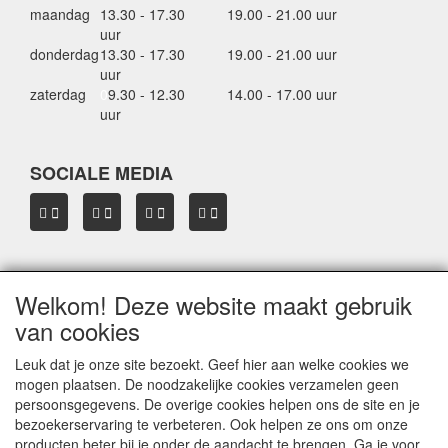
maandag
13.30 - 17.30
19.00 - 21.00 uur
uur
donderdag
13.30 - 17.30
19.00 - 21.00 uur
uur
zaterdag
0
9.30 - 12.30
14.00 - 17.00 uur
uur
SOCIALE MEDIA
Welkom! Deze website maakt gebruik
OVER HBDAKDRAGERS.NL
van cookies
Dakkoffer verhuur Hardinxveld-Giessendam
Thule dakkoffer specialist in Hardinxveld-Giessendam
Leuk dat je onze site bezoekt. Geef hier aan welke cookies we
Verkoop dakkoffers en skiboxen
mogen plaatsen. De noodzakelijke cookies verzamelen geen
Onze merken
persoonsgegevens. De overige cookies helpen ons de site en je
Herroepingslink aanvragen
bezoekerservaring te verbeteren. Ook helpen ze ons om onze
producten beter bij je onder de aandacht te brengen. Ga je voor